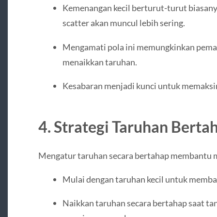
Kemenangan kecil berturut-turut biasa
scatter akan muncul lebih sering.
Mengamati pola ini memungkinkan pema
menaikkan taruhan.
Kesabaran menjadi kunci untuk memaksim
4. Strategi Taruhan Berta
Mengatur taruhan secara bertahap membantu 
Mulai dengan taruhan kecil untuk memba
Naikkan taruhan secara bertahap saat ta