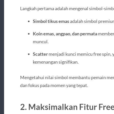
Langkah pertama adalah mengenal simbol-simb
Simbol tikus emas
adalah simbol premium
Koin emas, angpao, dan permata
memberi
muncul.
Scatter
menjadi kunci memicu free spin,
kemenangan signifikan.
Mengetahui nilai simbol membantu pemain meny
dan fokus pada momen yang tepat.
2. Maksimalkan Fitur Free