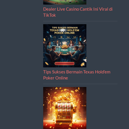
Dealer Live Casino Cantik Ini Viral di
TikTok
Tips Sukses Bermain Texas Hold’em
Poker Online