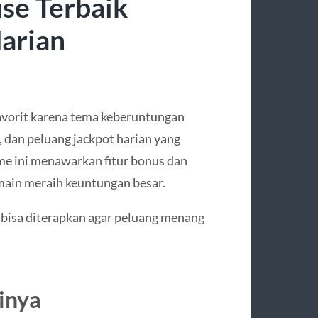
se Terbaik
arian
favorit karena tema keberuntungan
, dan peluang jackpot harian yang
me ini menawarkan fitur bonus dan
in meraih keuntungan besar.
g bisa diterapkan agar peluang menang
inya