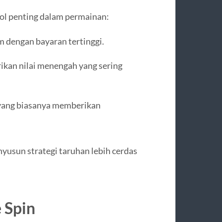
ol penting dalam permainan:
 dengan bayaran tertinggi.
kan nilai menengah yang sering
 yang biasanya memberikan
usun strategi taruhan lebih cerdas
 Spin