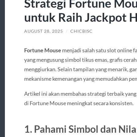
Strategi Fortune Mou
untuk Raih Jackpot H
AUGUST 28, 2025
/
CHICBISC
Fortune Mouse
menjadi salah satu slot online 
yang mengusung simbol tikus emas, grafis cerah
menggiurkan. Selain tampilan yang menarik, ga
mekanisme kemenangan yang memudahkan pema
Artikel ini akan membahas strategi terbaik yan
di Fortune Mouse meningkat secara konsisten.
1. Pahami Simbol dan Nila