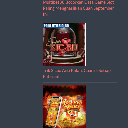
Multibet88 Bocorkan Data Game Slot
Paling Menghasilkan Cuan September
Ini
Trik Sicbo Anti Kalah: Cuan di Setiap
Putaran!