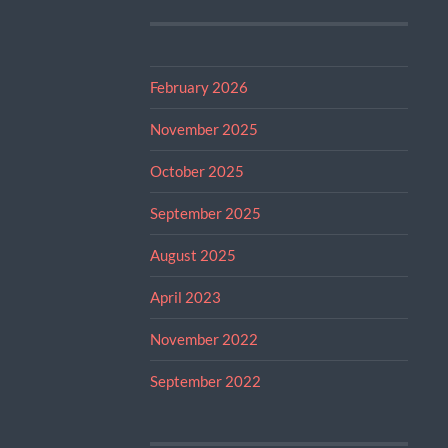
February 2026
November 2025
October 2025
September 2025
August 2025
April 2023
November 2022
September 2022