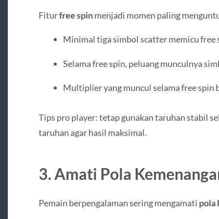
Fitur
free spin
menjadi momen paling mengunt
Minimal tiga simbol scatter memicu free 
Selama free spin, peluang munculnya si
Multiplier yang muncul selama free spin
Tips pro player: tetap gunakan taruhan stabil s
taruhan agar hasil maksimal.
3. Amati Pola Kemenanga
Pemain berpengalaman sering mengamati
pola