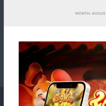
MONTH:
AUGUS