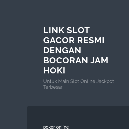
LINK SLOT
GACOR RESMI
DENGAN
BOCORAN JAM
HOKI
Untuk Main Slot Online Jackpot
Terbesar
poker online