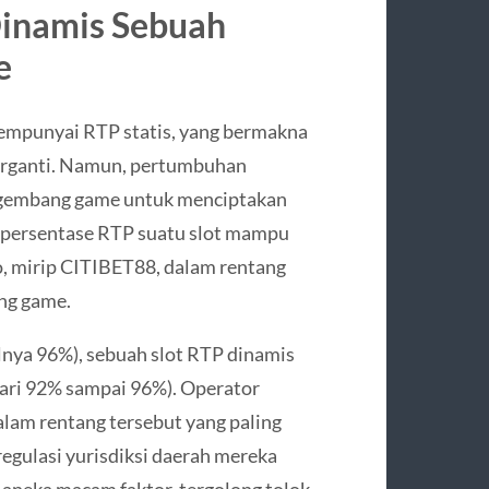
inamis Sebuah
e
 mempunyai RTP statis, yang bermakna
erganti. Namun, pertumbuhan
ngembang game untuk menciptakan
a persentase RTP suatu slot mampu
o, mirip CITIBET88, dalam rentang
ng game.
alnya 96%), sebuah slot RTP dinamis
ri 92% sampai 96%). Operator
am rentang tersebut yang paling
regulasi yurisdiksi daerah mereka