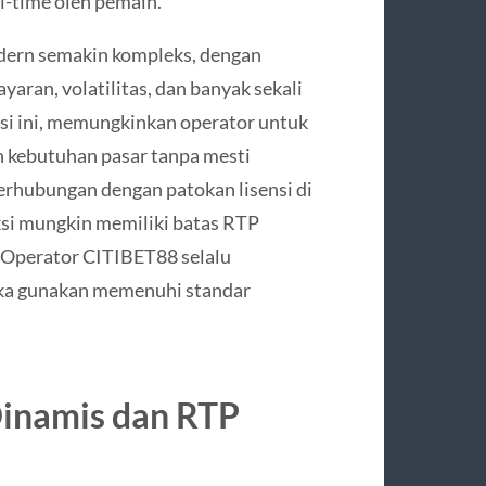
al-time oleh pemain.
dern semakin kompleks, dengan
an, volatilitas, dan banyak sekali
lusi ini, memungkinkan operator untuk
 kebutuhan pasar tanpa mesti
erhubungan dengan patokan lisensi di
ksi mungkin memiliki batas RTP
. Operator CITIBET88 selalu
ka gunakan memenuhi standar
Dinamis dan RTP