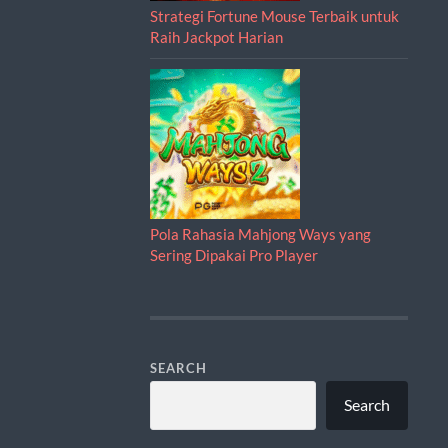
Strategi Fortune Mouse Terbaik untuk
Raih Jackpot Harian
Pola Rahasia Mahjong Ways yang
Sering Dipakai Pro Player
SEARCH
Search