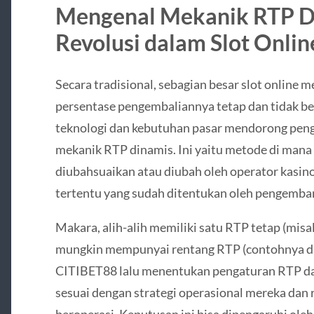
Mengenal Mekanik RTP D
Revolusi dalam Slot Onlin
Secara tradisional, sebagian besar slot online
persentase pengembaliannya tetap dan tidak b
teknologi dan kebutuhan pasar mendorong pe
mekanik RTP dinamis. Ini yaitu metode di man
diubahsuaikan atau diubah oleh operator kasin
tertentu yang sudah ditentukan oleh pengemba
Makara, alih-alih memiliki satu RTP tetap (mis
mungkin mempunyai rentang RTP (contohnya da
CITIBET88 lalu menentukan pengaturan RTP dal
sesuai dengan strategi operasional mereka dan 