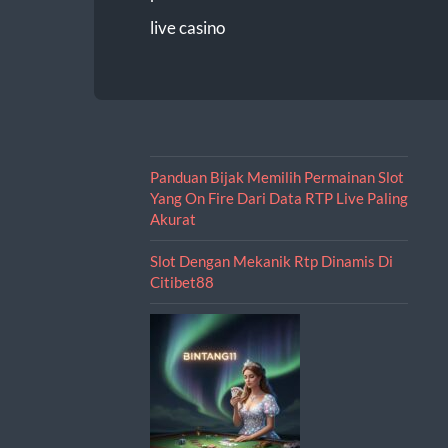
live casino
Panduan Bijak Memilih Permainan Slot
Yang On Fire Dari Data RTP Live Paling
Akurat
Slot Dengan Mekanik Rtp Dinamis Di
Citibet88