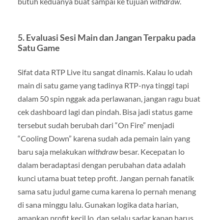
butuh keduanya buat sampai ke tujuan
withdraw
.
5. Evaluasi Sesi Main dan Jangan Terpaku pada
Satu Game
Sifat data RTP Live itu sangat dinamis. Kalau lo udah
main di satu game yang tadinya RTP-nya tinggi tapi
dalam 50 spin nggak ada perlawanan, jangan ragu buat
cek dashboard lagi dan pindah. Bisa jadi status game
tersebut sudah berubah dari “On Fire” menjadi
“Cooling Down” karena sudah ada pemain lain yang
baru saja melakukan
withdraw
besar. Kecepatan lo
dalam beradaptasi dengan perubahan data adalah
kunci utama buat tetep profit. Jangan pernah fanatik
sama satu judul game cuma karena lo pernah menang
di sana minggu lalu. Gunakan logika data harian,
amankan profit kecil lo, dan selalu sadar kapan harus