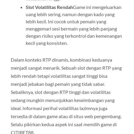
Slot Volatilitas Rendah
Game ini mengeluarkan
uang lebih sering, namun dengan kado yang
lebih kecil. Ini cocok untuk pemain yang
menggemari sesi bermain yang lebih panjang
dengan risiko yang terkontrol dan kemenangan
kecil yang konsisten.
Dalam konteks RTP dinamis, kombinasi keduanya
menjadi sangat menarik. Sebuah slot dengan RTP yang
lebih rendah tetapi volatilitas sangat tinggi bisa
menjadi jebakan bagi pemain yang tidak sabar.
Sebaliknya, slot dengan RTP tinggi dan volatilitas
sedang mungkin menunjukkan keseimbangan yang
ideal. Informasi perihal volatilitas lazimnya juga
tersedia di dalam game atau di situs web pengembang.
Selalu pikirkan kedua aspek ini saat memilih game di
CITIBET88.