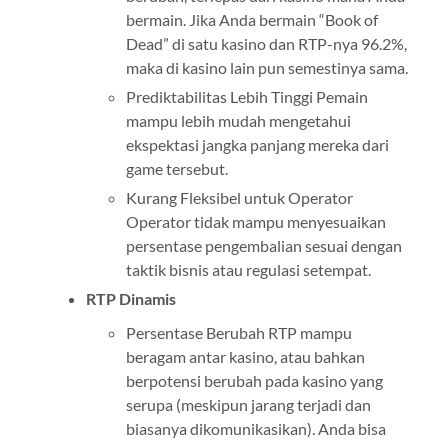
bermain. Jika Anda bermain “Book of
Dead” di satu kasino dan RTP-nya 96.2%,
maka di kasino lain pun semestinya sama.
Prediktabilitas Lebih Tinggi Pemain
mampu lebih mudah mengetahui
ekspektasi jangka panjang mereka dari
game tersebut.
Kurang Fleksibel untuk Operator
Operator tidak mampu menyesuaikan
persentase pengembalian sesuai dengan
taktik bisnis atau regulasi setempat.
RTP Dinamis
Persentase Berubah RTP mampu
beragam antar kasino, atau bahkan
berpotensi berubah pada kasino yang
serupa (meskipun jarang terjadi dan
biasanya dikomunikasikan). Anda bisa