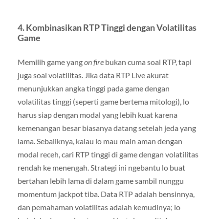
4. Kombinasikan RTP Tinggi dengan Volatilitas
Game
Memilih game yang
on fire
bukan cuma soal RTP, tapi
juga soal volatilitas. Jika data RTP Live akurat
menunjukkan angka tinggi pada game dengan
volatilitas tinggi (seperti game bertema mitologi), lo
harus siap dengan modal yang lebih kuat karena
kemenangan besar biasanya datang setelah jeda yang
lama. Sebaliknya, kalau lo mau main aman dengan
modal receh, cari RTP tinggi di game dengan volatilitas
rendah ke menengah. Strategi ini ngebantu lo buat
bertahan lebih lama di dalam game sambil nunggu
momentum jackpot tiba. Data RTP adalah bensinnya,
dan pemahaman volatilitas adalah kemudinya; lo