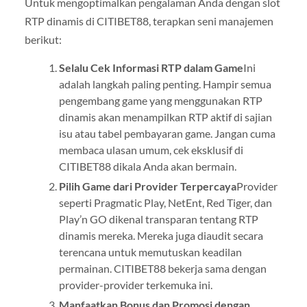
Untuk mengoptimalkan pengalaman Anda dengan slot
RTP dinamis di CITIBET88, terapkan seni manajemen
berikut:
Selalu Cek Informasi RTP dalam Game
Ini
adalah langkah paling penting. Hampir semua
pengembang game yang menggunakan RTP
dinamis akan menampilkan RTP aktif di sajian
isu atau tabel pembayaran game. Jangan cuma
membaca ulasan umum, cek eksklusif di
CITIBET88 dikala Anda akan bermain.
Pilih Game dari Provider Terpercaya
Provider
seperti Pragmatic Play, NetEnt, Red Tiger, dan
Play’n GO dikenal transparan tentang RTP
dinamis mereka. Mereka juga diaudit secara
terencana untuk memutuskan keadilan
permainan. CITIBET88 bekerja sama dengan
provider-provider terkemuka ini.
Manfaatkan Bonus dan Promosi dengan