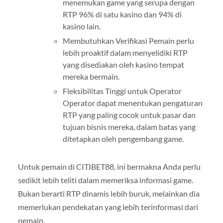
menemukan game yang serupa dengan
RTP 96% di satu kasino dan 94% di
kasino lain.
Membutuhkan Verifikasi Pemain perlu
lebih proaktif dalam menyelidiki RTP
yang disediakan oleh kasino tempat
mereka bermain.
Fleksibilitas Tinggi untuk Operator
Operator dapat menentukan pengaturan
RTP yang paling cocok untuk pasar dan
tujuan bisnis mereka, dalam batas yang
ditetapkan oleh pengembang game.
Untuk pemain di CITIBET88, ini bermakna Anda perlu
sedikit lebih teliti dalam memeriksa informasi game.
Bukan berarti RTP dinamis lebih buruk, melainkan dia
memerlukan pendekatan yang lebih terinformasi dari
pemain.