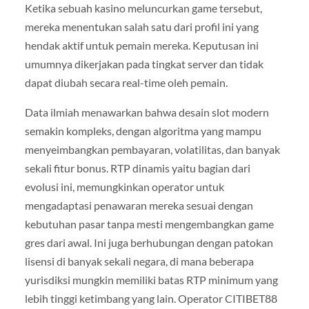
Ketika sebuah kasino meluncurkan game tersebut,
mereka menentukan salah satu dari profil ini yang
hendak aktif untuk pemain mereka. Keputusan ini
umumnya dikerjakan pada tingkat server dan tidak
dapat diubah secara real-time oleh pemain.
Data ilmiah menawarkan bahwa desain slot modern
semakin kompleks, dengan algoritma yang mampu
menyeimbangkan pembayaran, volatilitas, dan banyak
sekali fitur bonus. RTP dinamis yaitu bagian dari
evolusi ini, memungkinkan operator untuk
mengadaptasi penawaran mereka sesuai dengan
kebutuhan pasar tanpa mesti mengembangkan game
gres dari awal. Ini juga berhubungan dengan patokan
lisensi di banyak sekali negara, di mana beberapa
yurisdiksi mungkin memiliki batas RTP minimum yang
lebih tinggi ketimbang yang lain. Operator CITIBET88