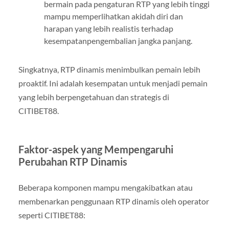
bermain pada pengaturan RTP yang lebih tinggi
mampu memperlihatkan akidah diri dan
harapan yang lebih realistis terhadap
kesempatanpengembalian jangka panjang.
Singkatnya, RTP dinamis menimbulkan pemain lebih
proaktif. Ini adalah kesempatan untuk menjadi pemain
yang lebih berpengetahuan dan strategis di
CITIBET88.
Faktor-aspek yang Mempengaruhi
Perubahan RTP Dinamis
Beberapa komponen mampu mengakibatkan atau
membenarkan penggunaan RTP dinamis oleh operator
seperti CITIBET88: