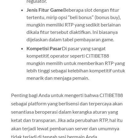
regulator.
Jenis Fitur Game
Beberapa slot dengan fitur
tertentu, mirip opsi “beli bonus” (bonus buy),
mungkin memiliki RTP yang sedikit berlainan
dikala fitur tersebut diaktifkan. Ini biasanya
dijelaskan dalam tabel pembayaran game.
Kompetisi Pasar
Di pasar yang sangat
kompetitif, operator seperti CITIBET88
mungkin memilih untuk memberikan RTP yang
lebih tinggi sebagai kelebihan kompetitif untuk
menarik dan menjaga pemain.
Penting bagi Anda untuk mengerti bahwa CITIBET88
sebagai platform yang berlisensi dan terpercaya akan
senantiasa beroperasi dalam kerangka aturan yang
ketat dan transparan. Jika ada perubahan RTP, hal itu
akan terjadi lewat pembaruan server dan umumnya
tidak terjadi di tengah sesi bermain Anda.