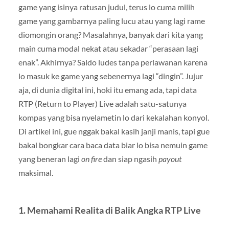
game yang isinya ratusan judul, terus lo cuma milih
game yang gambarnya paling lucu atau yang lagi rame
diomongin orang? Masalahnya, banyak dari kita yang
main cuma modal nekat atau sekadar “perasaan lagi
enak”. Akhirnya? Saldo ludes tanpa perlawanan karena
lo masuk ke game yang sebenernya lagi “dingin”. Jujur
aja, di dunia digital ini, hoki itu emang ada, tapi data
RTP (Return to Player) Live adalah satu-satunya
kompas yang bisa nyelametin lo dari kekalahan konyol.
Di artikel ini, gue nggak bakal kasih janji manis, tapi gue
bakal bongkar cara baca data biar lo bisa nemuin game
yang beneran lagi
on fire
dan siap ngasih
payout
maksimal.
1. Memahami Realita di Balik Angka RTP Live