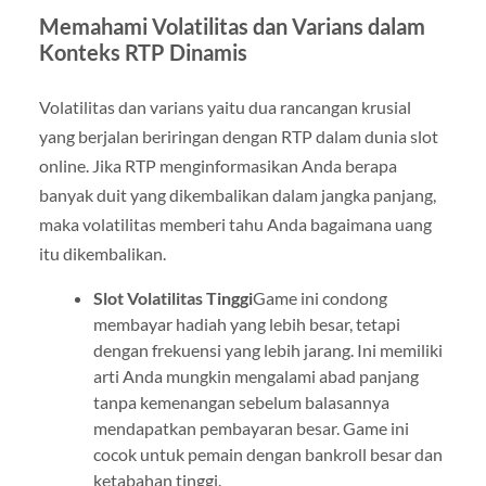
Memahami Volatilitas dan Varians dalam
Konteks RTP Dinamis
Volatilitas dan varians yaitu dua rancangan krusial
yang berjalan beriringan dengan RTP dalam dunia slot
online. Jika RTP menginformasikan Anda berapa
banyak duit yang dikembalikan dalam jangka panjang,
maka volatilitas memberi tahu Anda bagaimana uang
itu dikembalikan.
Slot Volatilitas Tinggi
Game ini condong
membayar hadiah yang lebih besar, tetapi
dengan frekuensi yang lebih jarang. Ini memiliki
arti Anda mungkin mengalami abad panjang
tanpa kemenangan sebelum balasannya
mendapatkan pembayaran besar. Game ini
cocok untuk pemain dengan bankroll besar dan
ketabahan tinggi.