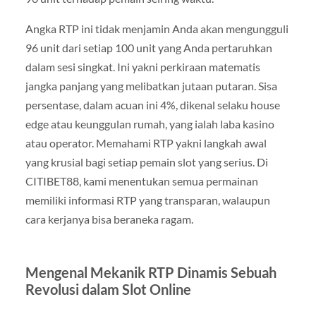
Angka RTP ini tidak menjamin Anda akan mengungguli
96 unit dari setiap 100 unit yang Anda pertaruhkan
dalam sesi singkat. Ini yakni perkiraan matematis
jangka panjang yang melibatkan jutaan putaran. Sisa
persentase, dalam acuan ini 4%, dikenal selaku house
edge atau keunggulan rumah, yang ialah laba kasino
atau operator. Memahami RTP yakni langkah awal
yang krusial bagi setiap pemain slot yang serius. Di
CITIBET88, kami menentukan semua permainan
memiliki informasi RTP yang transparan, walaupun
cara kerjanya bisa beraneka ragam.
Mengenal Mekanik RTP Dinamis Sebuah
Revolusi dalam Slot Online