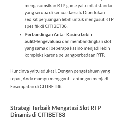
mengasumsikan RTP game yaitu nilai standar
yang serupa di semua daerah. Diperlukan
sedikit perjuangan lebih untuk mengusut RTP
spesifik di CITIBET88.
Perbandingan Antar Kasino Lebih
Sulit
Mengevaluasi dan membandingkan slot
yang sama di beberapa kasino menjadi lebih
kompleks karena peluangperbedaan RTP.
Kuncinya yaitu edukasi. Dengan pengetahuan yang
tepat, Anda mampu mengganti tantangan menjadi
kesempatan di CITIBET88.
Strategi Terbaik Mengatasi Slot RTP
Dinamis di CITIBET88