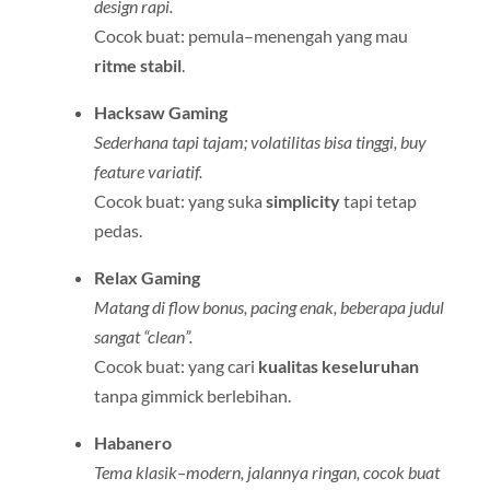
design rapi.
Cocok buat: pemula–menengah yang mau
ritme stabil
.
Hacksaw Gaming
Sederhana tapi tajam; volatilitas bisa tinggi, buy
feature variatif.
Cocok buat: yang suka
simplicity
tapi tetap
pedas.
Relax Gaming
Matang di flow bonus, pacing enak, beberapa judul
sangat “clean”.
Cocok buat: yang cari
kualitas keseluruhan
tanpa gimmick berlebihan.
Habanero
Tema klasik–modern, jalannya ringan, cocok buat