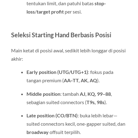
tentukan limit, dan patuhi batas
stop-
loss
/
target profit
per sesi.
Seleksi Starting Hand Berbasis Posisi
Main ketat di posisi awal, sedikit lebih longgar di posisi
akhir:
Early position (UTG/UTG+1)
: fokus pada
tangan premium (
AA–TT, AK, AQ
).
Middle position
: tambah
AJ, KQ, 99–88
,
sebagian suited connectors (
T9s, 98s
).
Late position (CO/BTN)
: buka lebih lebar—
suited connectors kecil, one-gapper suited, dan
broadway
offsuit terpilih.