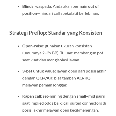
Blinds
: waspada; Anda akan bermain
out of
position
—hindari call spekulatif berlebihan.
Strategi Preflop: Standar yang Konsisten
Open-raise
: gunakan ukuran konsisten
(umumnya 2–3x BB). Tujuan: membangun pot
saat kuat dan mengisolasi lawan.
3-bet untuk value
: lawan open dari posisi akhir
dengan
QQ+/AK
; bisa tambah
AQ/KQ
melawan pemain longgar.
Kapan call
: set-mining dengan
small–mid pairs
saat implied odds baik; call suited connectors di
posisi akhir melawan open kecil/menengah.