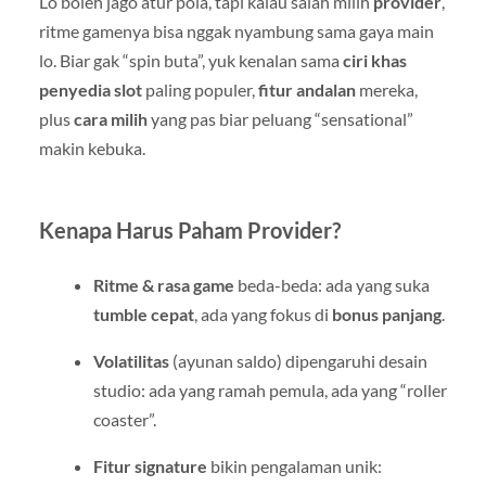
Lo boleh jago atur pola, tapi kalau salah milih
provider
,
ritme gamenya bisa nggak nyambung sama gaya main
lo. Biar gak “spin buta”, yuk kenalan sama
ciri khas
penyedia slot
paling populer,
fitur andalan
mereka,
plus
cara milih
yang pas biar peluang “sensational”
makin kebuka.
Kenapa Harus Paham Provider?
Ritme & rasa game
beda-beda: ada yang suka
tumble cepat
, ada yang fokus di
bonus panjang
.
Volatilitas
(ayunan saldo) dipengaruhi desain
studio: ada yang ramah pemula, ada yang “roller
coaster”.
Fitur signature
bikin pengalaman unik: