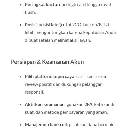
Peringkat kartu
: dari high card hingga royal
flush.
Posisi
: posisi
late
(cutoff/CO, button/BTN)
lebih menguntungkan karena keputusan Anda
dibuat setelah melihat aksi lawan.
Persiapan & Keamanan Akun
Pilih platform tepercaya
: cari lisensi resmi,
review positif, dan dukungan pelanggan
responsif.
Aktifkan keamanan
: gunakan
2FA
, kata sandi
kuat, dan metode pembayaran yang aman.
Manajemen bankroll
: pisahkan dana bermain,