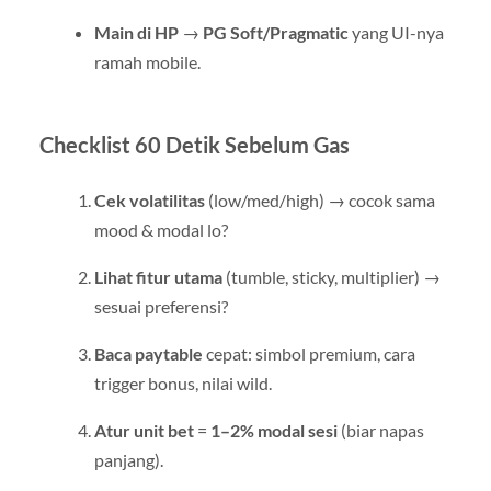
Main di HP
→
PG Soft/Pragmatic
yang UI-nya
ramah mobile.
Checklist 60 Detik Sebelum Gas
Cek volatilitas
(low/med/high) → cocok sama
mood & modal lo?
Lihat fitur utama
(tumble, sticky, multiplier) →
sesuai preferensi?
Baca paytable
cepat: simbol premium, cara
trigger bonus, nilai wild.
Atur unit bet
=
1–2% modal sesi
(biar napas
panjang).