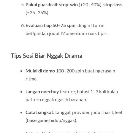
Pakai guardrail
:
stop-win
(+20–40%),
stop-loss
(−25–35%).
Evaluasi tiap 50–75 spin
: dingin? turun
bet/pindah judul. Momentum? naik tipis.
Tips Sesi Biar Nggak Drama
Mulai di demo
100–200 spin buat ngerasain
ritme.
Jangan overbuy
feature; batasi 1–3 kali kalau
pattern nggak ngasih harapan.
Catat singkat
: tanggal, provider, judul, hasil, feel
(base game hidup/nggak).