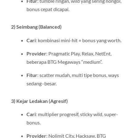
Fitur
: tumble ringan, wild yang sering nongol,
bonus cepat dicapai.
2) Seimbang (Balanced)
Cari
: kombinasi mini-hit + bonus yang worth.
Provider
: Pragmatic Play, Relax, NetEnt,
beberapa BTG Megaways “medium”.
Fitur
: scatter mudah, multi tipe bonus, ways
sedang–besar.
3) Kejar Ledakan (Agresif)
Cari
: multiplier progresif, sticky wild, super-
bonus.
Provider
: Nolimit City, Hacksaw, BTG