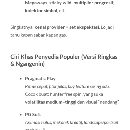
Megaways, sticky wild, multiplier progresif,
kolektor simbol
, dll.
Singkatnya:
kenal provider = set ekspektasi
. Lo jadi
tahu kapan sabar, kapan gas.
Ciri Khas Penyedia Populer (Versi Ringkas
& Ngangenin)
Pragmatic Play
Ritme cepat, fitur jelas, buy feature sering ada.
Cocok buat: hunter free spin, yang suka
volatilitas medium–tinggi
dan visual “nendang”.
PG Soft
Animasi halus, mekanik kreatif, landscape/portrait
enak di HP.