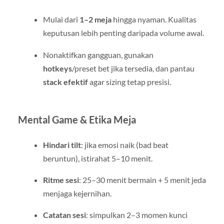
Mulai dari
1–2 meja
hingga nyaman. Kualitas
keputusan lebih penting daripada volume awal.
Nonaktifkan gangguan, gunakan
hotkeys
/preset bet jika tersedia, dan pantau
stack efektif
agar sizing tetap presisi.
Mental Game & Etika Meja
Hindari tilt
: jika emosi naik (bad beat
beruntun), istirahat 5–10 menit.
Ritme sesi
: 25–30 menit bermain + 5 menit jeda
menjaga kejernihan.
Catatan sesi
: simpulkan 2–3 momen kunci