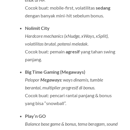
Cocok buat: mobile-first, volatilitas
sedang
dengan banyak mini-hit sebelum bonus.
Nolimit City
Hardcore mechanics (xNudge, xWays, xSplit),
volatilitas brutal, potensi meledak.
Cocok buat: pemain
agresif
yang tahan swing
panjang.
Big Time Gaming (Megaways)
Pelopor
Megaways
: ways dinamis, tumble
berantai, multiplier progresif di bonus.
Cocok buat: pencari rantai panjang & bonus
yang bisa “snowball”.
Play’n GO
Balance base game & bonus, tema beragam, sound