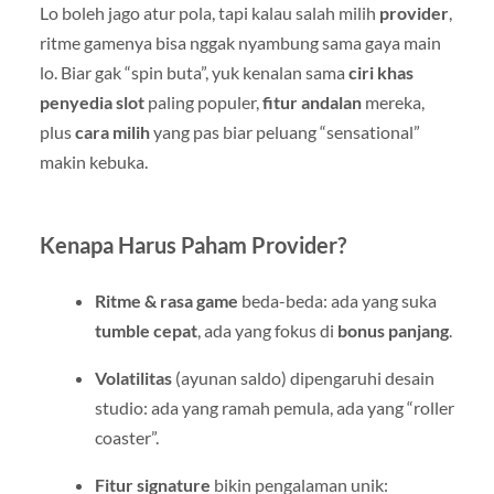
Lo boleh jago atur pola, tapi kalau salah milih
provider
,
ritme gamenya bisa nggak nyambung sama gaya main
lo. Biar gak “spin buta”, yuk kenalan sama
ciri khas
penyedia slot
paling populer,
fitur andalan
mereka,
plus
cara milih
yang pas biar peluang “sensational”
makin kebuka.
Kenapa Harus Paham Provider?
Ritme & rasa game
beda-beda: ada yang suka
tumble cepat
, ada yang fokus di
bonus panjang
.
Volatilitas
(ayunan saldo) dipengaruhi desain
studio: ada yang ramah pemula, ada yang “roller
coaster”.
Fitur signature
bikin pengalaman unik: