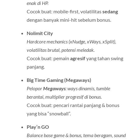
enak di HP.
Cocok buat: mobile-first, volatilitas
sedang
dengan banyak mini-hit sebelum bonus.
Nolimit City
Hardcore mechanics (xNudge, xWays, xSplit),
volatilitas brutal, potensi meledak.
Cocok buat: pemain
agresif
yang tahan swing
panjang.
Big Time Gaming (Megaways)
Pelopor
Megaways
: ways dinamis, tumble
berantai, multiplier progresif di bonus.
Cocok buat: pencari rantai panjang & bonus
yang bisa “snowball”.
Play’n GO
Balance base game & bonus, tema beragam, sound