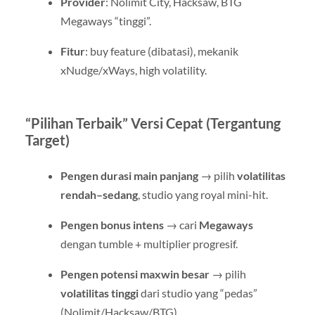
Provider
: Nolimit City, Hacksaw, BTG
Megaways “tinggi”.
Fitur
: buy feature (dibatasi), mekanik
xNudge/xWays, high volatility.
“Pilihan Terbaik” Versi Cepat (Tergantung
Target)
Pengen durasi main panjang
→ pilih
volatilitas
rendah–sedang
, studio yang royal mini-hit.
Pengen bonus intens
→ cari
Megaways
dengan tumble + multiplier progresif.
Pengen potensi maxwin besar
→ pilih
volatilitas tinggi
dari studio yang “pedas”
(Nolimit/Hacksaw/BTG).