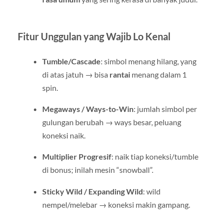
Fitur Unggulan yang Wajib Lo Kenal
Tumble/Cascade
: simbol menang hilang, yang
di atas jatuh → bisa
rantai
menang dalam 1
spin.
Megaways / Ways-to-Win
: jumlah simbol per
gulungan berubah → ways besar, peluang
koneksi naik.
Multiplier Progresif
: naik tiap koneksi/tumble
di bonus; inilah mesin “snowball”.
Sticky Wild / Expanding Wild
: wild
nempel/melebar → koneksi makin gampang.