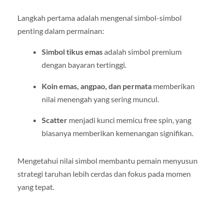
Langkah pertama adalah mengenal simbol-simbol
penting dalam permainan:
Simbol tikus emas
adalah simbol premium
dengan bayaran tertinggi.
Koin emas, angpao, dan permata
memberikan
nilai menengah yang sering muncul.
Scatter
menjadi kunci memicu free spin, yang
biasanya memberikan kemenangan signifikan.
Mengetahui nilai simbol membantu pemain menyusun
strategi taruhan lebih cerdas dan fokus pada momen
yang tepat.