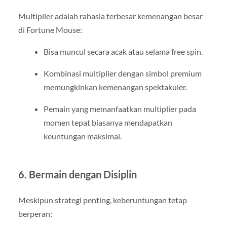
Multiplier adalah rahasia terbesar kemenangan besar
di Fortune Mouse:
Bisa muncul secara acak atau selama free spin.
Kombinasi multiplier dengan simbol premium
memungkinkan kemenangan spektakuler.
Pemain yang memanfaatkan multiplier pada
momen tepat biasanya mendapatkan
keuntungan maksimal.
6. Bermain dengan Disiplin
Meskipun strategi penting, keberuntungan tetap
berperan: