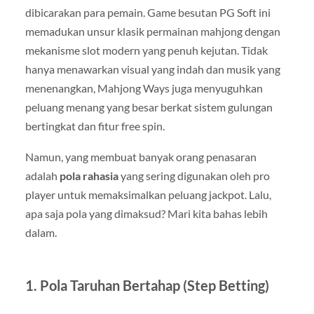
dibicarakan para pemain. Game besutan PG Soft ini
memadukan unsur klasik permainan mahjong dengan
mekanisme slot modern yang penuh kejutan. Tidak
hanya menawarkan visual yang indah dan musik yang
menenangkan, Mahjong Ways juga menyuguhkan
peluang menang yang besar berkat sistem gulungan
bertingkat dan fitur free spin.
Namun, yang membuat banyak orang penasaran
adalah
pola rahasia
yang sering digunakan oleh pro
player untuk memaksimalkan peluang jackpot. Lalu,
apa saja pola yang dimaksud? Mari kita bahas lebih
dalam.
1. Pola Taruhan Bertahap (Step Betting)