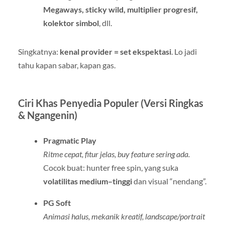
Megaways, sticky wild, multiplier progresif,
kolektor simbol
, dll.
Singkatnya:
kenal provider = set ekspektasi
. Lo jadi
tahu kapan sabar, kapan gas.
Ciri Khas Penyedia Populer (Versi Ringkas
& Ngangenin)
Pragmatic Play
Ritme cepat, fitur jelas, buy feature sering ada.
Cocok buat: hunter free spin, yang suka
volatilitas medium–tinggi
dan visual “nendang”.
PG Soft
Animasi halus, mekanik kreatif, landscape/portrait