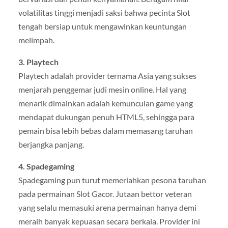
volatilitas tinggi menjadi saksi bahwa pecinta Slot
tengah bersiap untuk mengawinkan keuntungan
melimpah.
3. Playtech
Playtech adalah provider ternama Asia yang sukses
menjarah penggemar judi mesin online. Hal yang
menarik dimainkan adalah kemunculan game yang
mendapat dukungan penuh HTML5, sehingga para
pemain bisa lebih bebas dalam memasang taruhan
berjangka panjang.
4. Spadegaming
Spadegaming pun turut memeriahkan pesona taruhan
pada permainan Slot Gacor. Jutaan bettor veteran
yang selalu memasuki arena permainan hanya demi
meraih banyak kepuasan secara berkala. Provider ini