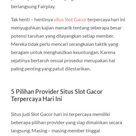
berlangsung Fairplay.
Tak henti – hentinya
situs Slot Gacor
terpercaya hari ini
menyuguhkan kajian menarik tentang seberapa besar
potensi taruhan yang dilayangkan setiap member.
Mereka tidak perlu mencari serangkaian taktik yang
beragam untuk menghasilkan keuntungan. Karena
sejatinya bertaruh sesuai prosedur merupakan hal
paling penting yang patut dilestarikan.
5 Pilihan Provider Situs Slot Gacor
Terpercaya Hari Ini
Situs judi Slot Gacor hari ini terpercaya memiliki
beberapa pilihan provider yang siap dimainkan secara
langsung. Masing – masing member tinggal